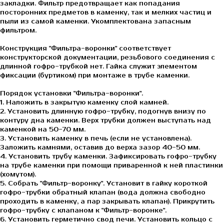
закладки. Фильтр предотвращает как попадания
посторонних предметов в каменку, так и мелких частиц и
пыли из самой каменки. Укомплектована запасным
фильтром.
Конструкция "Фильтра-воронки" соответствует
конструкторской документации, резьбового соединения с
длинной гофро-трубкой нет. Гайка служит элементом
фиксации (буртиком) при монтаже в трубе каменки.
Порядок установки "Фильтра-воронки".
1. Наложить в закрытую каменку слой камней.
2. Установить длинную гофро-трубку, подогнув внизу по
контуру дна каменки. Верх трубки должен выступать над
каменкой на 50-70 мм.
3. Установить каменку в печь (если не установлена).
Заложить камнями, оставив до верха зазор 40-50 мм.
4. Установить трубу каменки. Зафиксировать гофро-трубку
на трубе каменки при помощи приваренной к ней пластинки
(хомутом).
5. Собрать "Фильтр-воронку". Установит в гайку короткой
гофро-трубки обратный клапан (вода должна свободно
проходить в каменку, а пар закрывать клапан). Прикрутить
гофро-трубку с клапаном к "Фильтр-воронке".
6. Установить герметично свод печи. Установить кольцо с