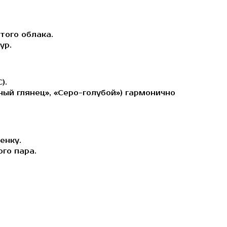
того облака.
ур.
).
ный глянец», «Серо-голубой») гармонично
енку.
го пара.