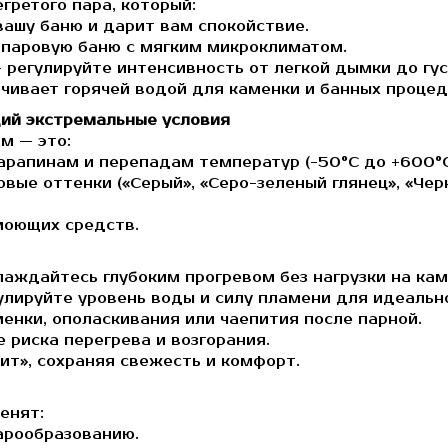
гретого пара, который:
ашу баню и дарит вам спокойствие.
 паровую баню с мягким микроклиматом.
 регулируйте интенсивность от легкой дымки до гус
чивает горячей водой для каменки и банных процед
ий экстремальные условия
м — это:
арапинам и перепадам температур (-50°C до +600°C
вые оттенки («Серый», «Серо-зеленый глянец», «Чер
 моющих средств.
аждайтесь глубоким прогревом без нагрузки на кам
лируйте уровень воды и силу пламени для идеально
енки, ополаскивания или чаепития после парной.
 риска перегрева и возгорания.
т», сохраняя свежесть и комфорт.
енят:
арообразованию.