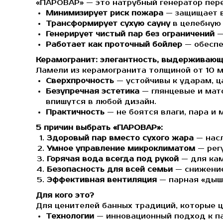
«ПАРОВАР» — это натрубный генератор пере
Минимизирует риск пожара
— защищает в
Трансформирует сухую сауну
в целебную
Генерирует чистый пар без ограничений
—
Работает как проточный бойлер
— обеспе
Керамогранит: элегантность, выдерживающ
Ламели из керамогранита толщиной от 10 м
Сверхпрочность
— устойчивы к ударам, ц
Безупречная эстетика
— глянцевые и мато
впишутся в любой дизайн.
Практичность
— не боятся влаги, пара и
5 причин выбрать «ПАРОВАР»:
Здоровый пар вместо сухого жара
— насл
Умное управление микроклиматом
— регу
Горячая вода всегда под рукой
— для кам
Безопасность для всей семьи
— снижение
Эффективная вентиляция
— парная «дыши
Для кого это?
Для ценителей банных традиций, которые ц
Технологии
— инновационный подход к п