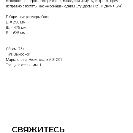
Выполнен из нержавеющей стали, благодаря чему будет долгое время
исправно работать. Так же оснащен одним штуцером 1/2", и двумя 3/4".
Габаритные размеры бака:
Д. = 250 мм
Ш. = 475 мм
В. = 625 мм.
Объем: 75л.
Тип: Выносной
Марка стали: Нерж. сталь AISI 201
Толщина стали, мм: 1
СВЯЖИТЕСЬ