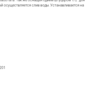
работать. Так же оснащен одним штуцером 1/2" для
ый осуществляется слив воды. Устанавливается на
 201