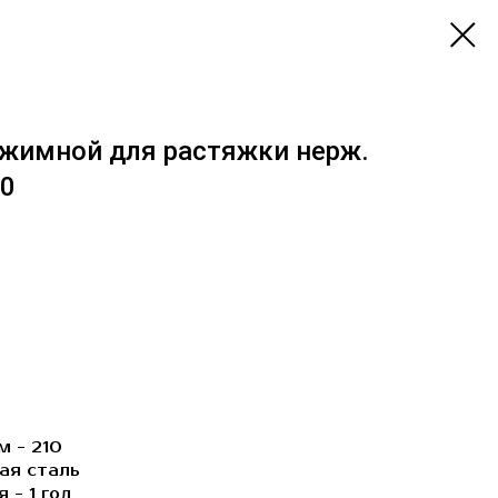
жимной для растяжки нерж.
10
м - 210
ая сталь
 - 1 год