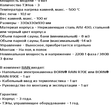
Мощность модели - 9 кВт
Количество ТЭНов - 3
Температура нагрева камней, макс. - 500 ℃
Вес печи - 10,1 кг
Вес камней, макс. - 100 кг
Размеры - 330х330х930 мм
Материал корпуса - Нержавеющая сталь AISI 430, стальной
или черный цвет корпуса
Объем парной сауны, бани (минимальный) - 8 м3
Объем парной сауны, бани (максимальный) -14 м3
Управление - Выносное, приобретается отдельно
Монтаж - На пол, в полок
Номинальная мощность и напряжение - 220В 1 фаза / 380В
3 фазы
В комплект
RAIN
входят:
• Напольная электрокаменка BORN® RAIN R70E или BORN®
RAIN R90E – 1 шт
• Кабельный ввод из термопластика – 1 шт
• Руководство по монтажу и эксплуатации – 1 шт
Гарантия:
• Корпус – 3 года.
• ТЭНы, управляющее оборудование – 1 год.