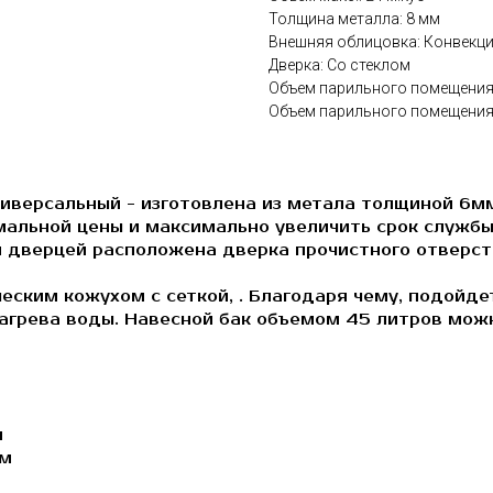
Толщина металла: 8 мм
Внешняя облицовка: Конвекц
Дверка: Со стеклом
Объем парильного помещения:
Объем парильного помещения:
ниверсальный - изготовлена из метала толщиной 6м
мальной цены и максимально увеличить срок службы
й дверцей расположена дверка прочистного отверст
еским кожухом с сеткой, . Благодаря чему, подойде
грева воды. Навесной бак объемом 45 литров можно
м
.м