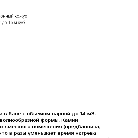
ионный кожух
до 16 м.куб
 в бане с объемом парной до 14 м3.
 волнообразной формы. Камни
из смежного помещения (предбанника,
 что в разы уменьшает время нагрева