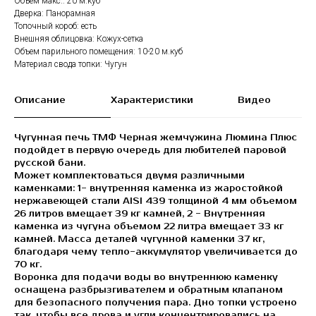
Объем макс.: 20 м.куб
Дверка: Панорамная
Топочный короб: есть
Внешняя облицовка: Кожух-сетка
Объем парильного помещения: 10-20 м.куб
Материал свода топки: Чугун
Описание
Характеристики
Видео
Чугунная печь ТМФ Черная жемчужина Люмина Плюс
подойдет в первую очередь для любителей паровой
русской бани.
Может комплектоваться двумя различными
каменками: 1- внутренняя каменка из жаростойкой
нержавеющей стали AISI 439 толщиной 4 мм объемом
26 литров вмещает 39 кг камней, 2 - Внутренняя
каменка из чугуна объемом 22 литра вмещает 33 кг
камней. Масса деталей чугунной каменки 37 кг,
благодаря чему тепло-аккумулятор увеличивается до
70 кг.
Воронка для подачи воды во внутреннюю каменку
оснащена разбрызгивателем и обратным клапаном
для безопасного получения пара. Дно топки устроено
так, чтобы все дрова и угли концентрировались на