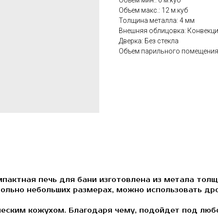
Объем мин.: 6 м.куб
Объем макс.: 12 м.куб
Толщина металла: 4 мм
Внешняя облицовка: Конвекц
Дверка: Без стекла
Объем парильного помещения: 
омпактная печь для бани изготовлена из метала то
вольно небольших размерах, можно использовать др
ческим кожухом. Благодаря чему, подойдет под люб