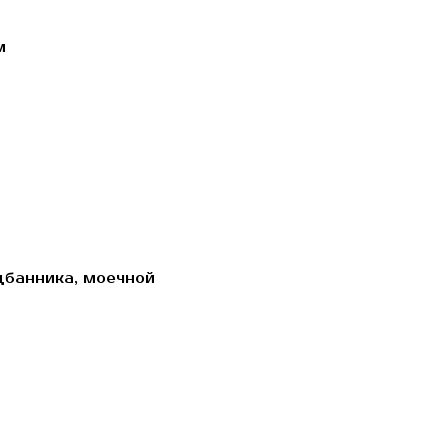
м
дбанника, моечной