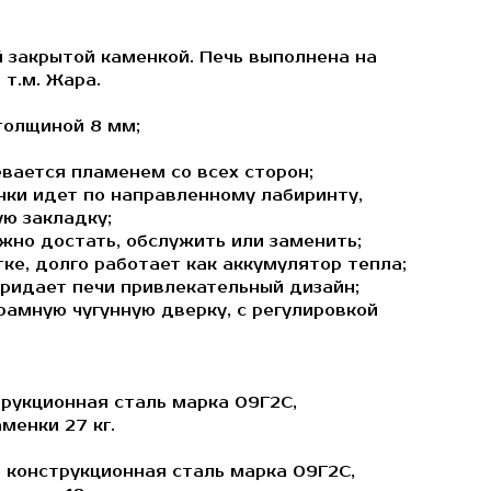
й закрытой каменкой. Печь выполнена на
 т.м. Жара.
толщиной 8 мм;
евается пламенем со всех сторон;
нки идет по направленному лабиринту,
ую закладку;
жно достать, обслужить или заменить;
тке, долго работает как аккумулятор тепла;
придает печи привлекательный дизайн;
рамную чугунную дверку, с регулировкой
трукционная сталь марка 09Г2С,
менки 27 кг.
- конструкционная сталь марка 09Г2С,