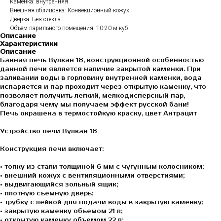
Каменка: внутренняя
Внешняя облицовка: Конвекционный кожух
Дверка: Без стекла
Объем парильного помещения: 10-20 м.куб
Описание
Характеристики
Описание
Банная печь Вулкан 18, конструкционной особенностью
данной печи является наличие закрытой каменки. При
заливании воды в горловину внутренней каменки, вода
испаряется и пар проходит через открытую каменку, что
позволяет получить легкий, мелкодисперсный пар,
благодаря чему мы получаем эффект русской бани!
Печь окрашена в термостойкую краску, цвет Антрацит
Устройство печи Вулкан 18
Конструкция печи включает:
• топку из стали толщиной 6 мм с чугунным колосником;
• внешний кожух с вентиляционными отверстиями;
• выдвигающийся зольный ящик;
• плотную съемную дверь;
• трубку с лейкой для подачи воды в закрытую каменку;
• закрытую каменку объемом 21 л;
• открытую каменку объемом 22 л;