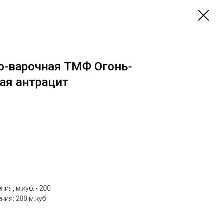
о-варочная ТМФ Огонь-
ая антрацит
я, м.куб. - 200
ия: 200 м.куб