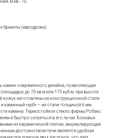
я, м.кв - 70
ые брикеты (евродрова)
чь-камин современного дизайна, позволяющая
площадью до 70 кв.м или 175 куб.м. при высоте
ий кожух изготовлены из конструкционной стали
 и каминный «зуб» — из стали толщиной 6 мм.
асти камина. Термостойкое стекло фирмы Робакс
нем и быстро согреться в его лучах. Боковые
вками из керамической плитки, аккумулирующие
ненным достоинством печи является удобная
рения при помощи двух заслонок, что дает