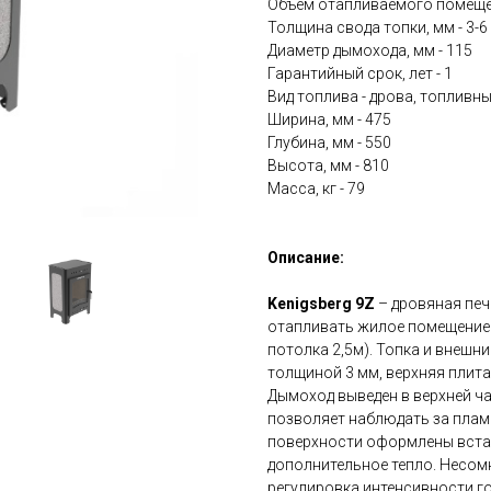
Объем отапливаемого помещени
Толщина свода топки, мм - 3-6
Диаметр дымохода, мм - 115
Гарантийный срок, лет - 1
Вид топлива - дрова, топливн
Ширина, мм - 475
Глубина, мм - 550
Высота, мм - 810
Масса, кг - 79
Описание:
Kenigsberg 9Z
– дровяная пе
отапливать жилое помещение (
потолка 2,5м). Топка и внешн
толщиной 3 мм, верхняя плита
Дымоход выведен в верхней ч
позволяет наблюдать за пламе
поверхности оформлены вста
дополнительное тепло. Несом
регулировка интенсивности го