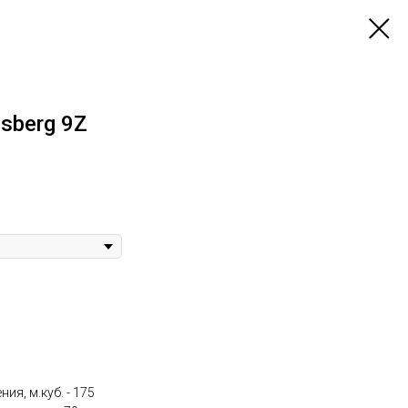
sberg 9Z
я, м.куб. - 175