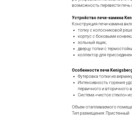
возможность перевести печь 
Устройство печи-камина Ken
Конструкция печи-камина вкл
топку с колосниковой реше
корпус с боковыми конвек
зольный ящик;
дверцу топки с термостойк
коллектор для присоедине
Особенности печи Kenigsber
Футеровка топки из вермик
Интенсивность горения удо
первичного и вторичного в
Система «чистое стекло» ис
Объем отапливаемого помещен
Тип размещения: Пристенный