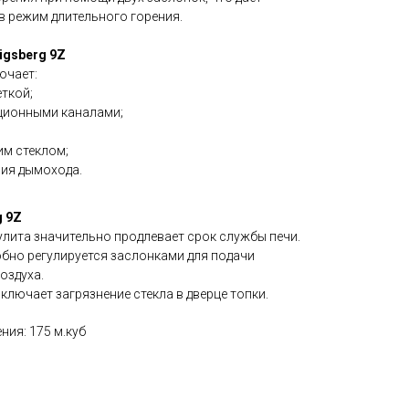
в режим длительного горения.
igsberg 9Z
ючает:
ткой;
ционными каналами;
им стеклом;
ния дымохода.
g 9Z
улита значительно продлевает срок службы печи.
бно регулируется заслонками для подачи
оздуха.
ключает загрязнение стекла в дверце топки.
ия: 175 м.куб